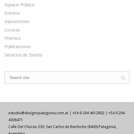
Espacio Público
Eventos
Exposiciones
Locuras
Premios
Publicaciones
Servicios de Diseño
estudio@designopatagonia.com.ar | +54 9 294 4612802 | +54 9 294
4306471
Calle Del Chucao 230, San Carlos de Bariloche (8400) Patagonia,
Argentina